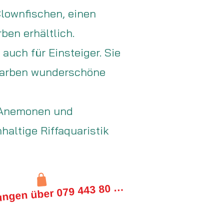
Clownfischen, einen
ben erhältlich.
uch für Einsteiger. Sie
 Farben wunderschöne
e Anemonen und
altige Riffaquaristik
B
estellungen über 079 443 80 85