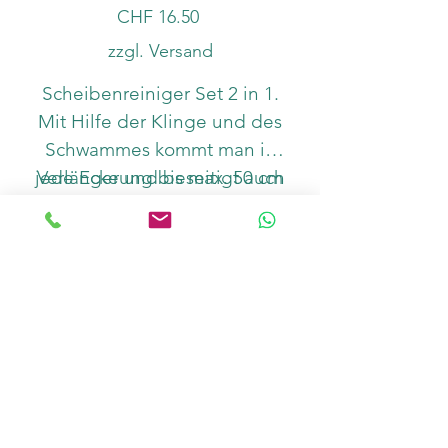
Preis
CHF 16.50
zzgl. Versand
Scheibenreiniger Set 2 in 1.
Mit Hilfe der Klinge und des
Schwammes kommt man in
jede Ecke und beseitigt auch
Verlängerung bis max. 50 cm
hartnäckige Rückstände an
Anzahl
den Scheiben. Durch die 2
Verlängerungen entfernt man
auch in tieferen Aquarien
jeden Schmutz.
In den Warenkorb