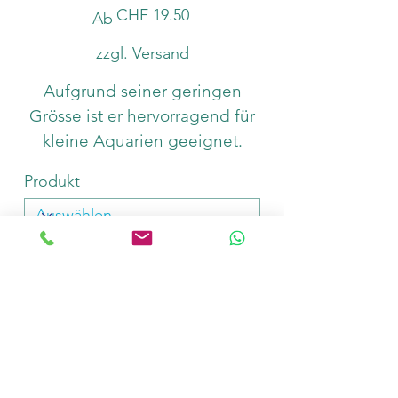
Preis
CHF 19.50
Ab
zzgl. Versand
Aufgrund seiner geringen
Grösse ist er hervorragend für
kleine Aquarien geeignet.
Produkt
Anzahl
In den Warenkorb