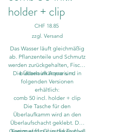
holder + clip
Preis
CHF 18.85
zzgl. Versand
Das Wasser läuft gleichmäßig
ab. Pflanzenteile und Schmutz
werden zurückgehalten, Fische
Die Überlaufkämme sind in
bleiben im Aquarium.
folgenden Versionen
erhältlich:
comb 50 incl. holder + clip
Die Tasche für den
Überlaufkamm wird an den
Überlaufschacht geklebt. Der
Geeignet für Glasstärken 6 – 8
Kamm wird nur in die Tasche