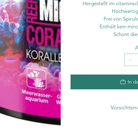
Hergestellt im vitamins
Hochwertigs
Frei von Spirul
Enthält kein min
Schont die
A
In d
Vorsichts