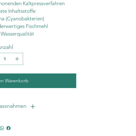
chonenden Kaltpressverfahren
te Inhaltsstoffe
ina (Cyanobakterien)
derwertiges Fischmehl
 Wasserqualität
nzahl
en Warenkorb
massnahmen