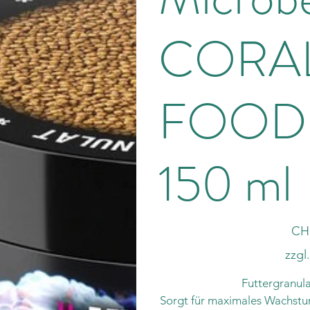
CORA
FOOD 
150 ml
Preis
CH
zzgl
Futtergranula
Sorgt für maximales Wachstu