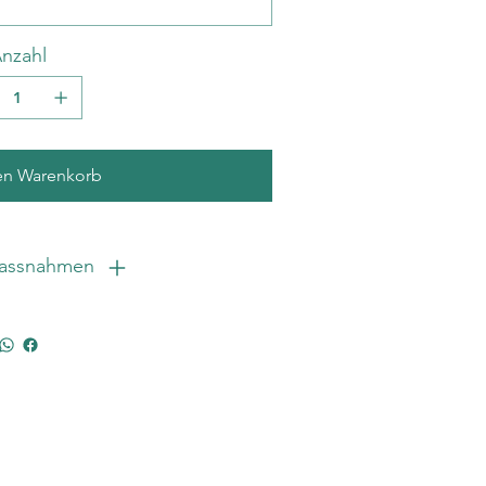
 erhöhte Paarungs- und
tlich zeigen. Korallen reagieren,
nzahl
ch leuchtender und strahlender
entieren.
en Warenkorb
massnahmen