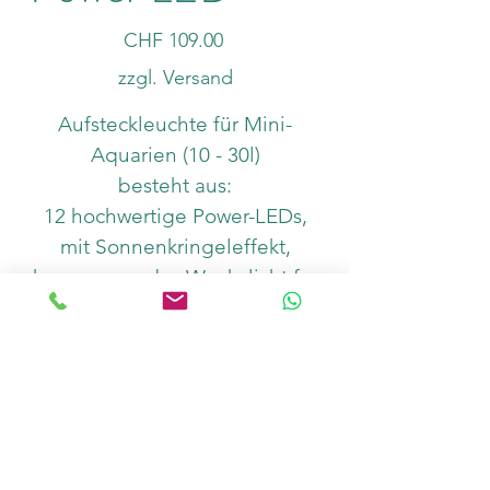
Preis
CHF 109.00
zzgl. Versand
Aufsteckleuchte für Mini-
Aquarien (10 - 30l)
besteht aus:
12 hochwertige Power-LEDs,
mit Sonnenkringeleffekt,
hervorragendes Wuchslicht für
Aquarienpflanzen.
Anzahl
In den Warenkorb