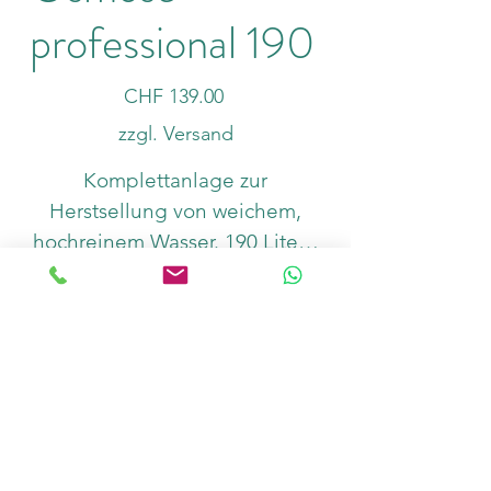
professional 190
Preis
CHF 139.00
zzgl. Versand
Komplettanlage zur
Herstsellung von weichem,
hochreinem Wasser. 190 Liter /
Tag. Entfernt Härtem Wasser
Anzahl
Salze und Schadstoffe,
Entfernt selbst Bakterien und
Viren, anschlussfertig; sofort
einsetzbar! Mit komfortablem
In den Warenkorb
Spülventil für extra lange
Lebensdauer und hohe
Dauerleistung.