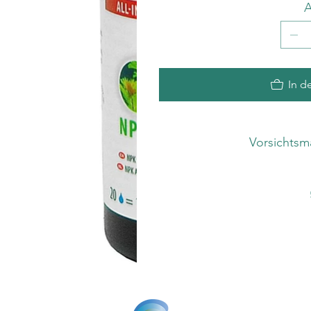
A
In d
Vorsichts