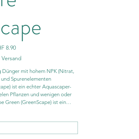
cape
F 8.90
. Versand
g Dünger mit hohem NPK (Nitrat,
) und Spurenelementen
pe) ist ein echter Aquascaper-
ielen Pflanzen und wenigen oder
pe Green (GreenScape) ist ein
r NPK + Mikrodünger mit Nitrat,
 Mangan, Magnesium und vielen
einschließlich V, B, Co, Li, I, Mo,
 Al, Zn, Se).