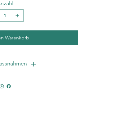
nzahl
en Warenkorb
massnahmen