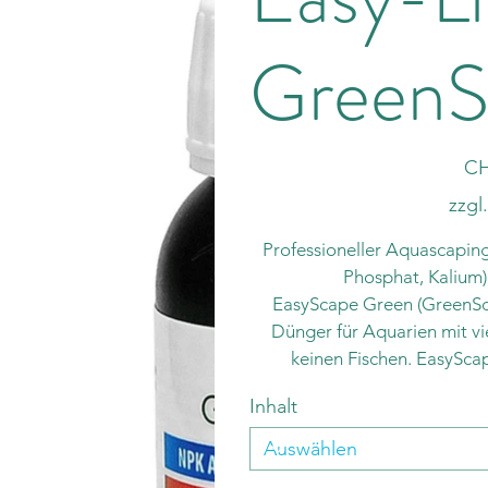
GreenS
Preis
CH
zzgl
Professioneller Aquascapin
Phosphat, Kalium
EasyScape Green (GreenSca
Dünger für Aquarien mit v
keinen Fischen. EasySca
gehaltvoller und komplette
Inhalt
Phosphat, Kalium, Eisen,
essentiellen Spurenelementen (
Ni, Sn,