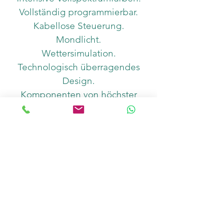
Vollständig programmierbar.
Kabellose Steuerung.
Mondlicht.
Wettersimulation.
Technologisch überragendes
Design.
Komponenten von höchster
Qualität.
Unübertroffener Support und
Service.
Umfangreiche
Montageoptionen.
Optionales Diffusor-Zubehör
Anzahl