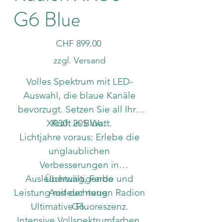
G6 Blue
Preis
CHF 899.00
zzgl. Versand
Volles Spektrum mit LED-
Auswahl, die blaue Kanäle
bevorzugt. Setzen Sie all Ihre
XR30: 205 Watt.
Kraft in Blue.
Lichtjahre voraus: Erlebe die
unglaublichen
Verbesserungen in
Ausleuchtung, Farbe und
Überwältigende
Leistung mit der neuen Radion
Ausleuchtung.
Ultimative Fluoreszenz.
G6.
Intensive Vollspektrumfarben.