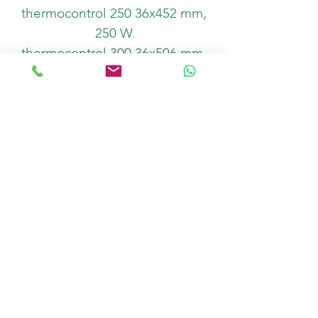
thermocontrol 250 36x452 mm,
250 W
thermocontrol 300 36x506 mm,
300 W
Produkt
Anzahl
In den Warenkorb