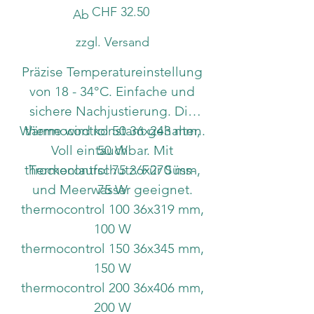
Preis
CHF 32.50
Ab
zzgl. Versand
Präzise Temperatureinstellung
von 18 - 34°C. Einfache und
sichere Nachjustierung. Die
Wärme wird konstant gehalten.
thermocontrol 50 36x243 mm,
Voll eintauchbar. Mit
50 W
thermocontrol 75 36x270 mm,
Trockenlaufschutz. Für Süss-
und Meerwasser geeignet.
75 W
thermocontrol 100 36x319 mm,
100 W
thermocontrol 150 36x345 mm,
150 W
thermocontrol 200 36x406 mm,
200 W