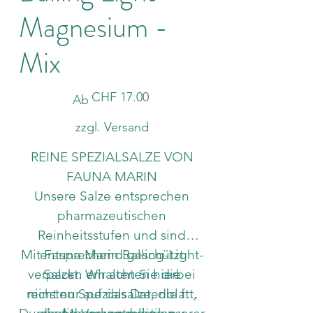
Magnesium -
Mix
Preis
CHF 17.00
Ab
zzgl. Versand
REINE SPEZIALSALZE VON
FAUNA MARIN
Unsere Salze entsprechen
pharmazeutischen
Reinheitsstufen und sind
Mit Fauna Marin Balling-Light-
entsprechend geschützt
verpackt. Wir achten hierbei
Salzen erhalten Sie die
reinsten Spezialsalze, die für
nicht nur auf das Datenblatt,