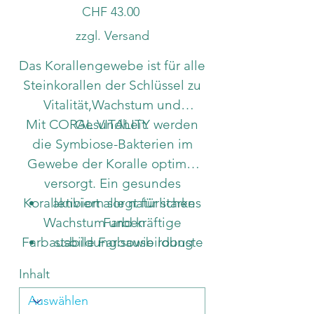
Preis
CHF 43.00
zzgl. Versand
Das Korallengewebe ist für alle
Steinkorallen der Schlüssel zu
Vitalität,Wachstum und
Mit CORAL VITALITY werden
Gesundheit.
die Symbiose-Bakterien im
Gewebe der Koralle optimal
versorgt. Ein gesundes
Korallenbiom sorgt für starkes
aktiviert alle natürlichen
Wachstum und kräftige
Farben
Farbausbildung sowie robuste
stabile Farbausbildung
deutlich bessere
Gesundheit.
Inhalt
Korallen mit einem starken
Eingewöhnung der
Korallenbiom sind wesentlich
Korallen