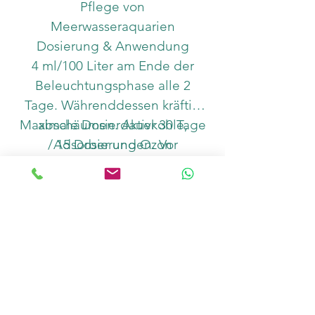
Pflege von
Meerwasseraquarien
Dosierung & Anwendung
4 ml/100 Liter am Ende der
Beleuchtungsphase alle 2
Tage. Währenddessen kräftig
Maximale Dosierdauer 30 Tage
abschäumen. Aktivkohle,
/ 15 Dosierungen. Vor
Adsorber und Ozon
Gebrauch ausführliche
abschalten
Produktinformation
Inhalt
aufmerksam lesen.
Dosiermenge exakt einhalten,
nicht überdosieren!
Anzahl