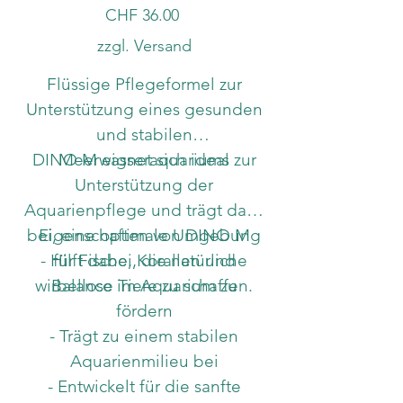
Preis
CHF 36.00
zzgl. Versand
Flüssige Pflegeformel zur
Unterstützung eines gesunden
und stabilen
DINO M eignet sich ideal zur
Meerwasseraquariums
Unterstützung der
Aquarienpflege und trägt dazu
bei, eine optimale Umgebung
Eigenschaften von DINO M
- Hilft dabei, die natürliche
für Fische, Korallen und
wirbellose Tiere zu schaffen.
Balance im Aquarium zu
fördern
- Trägt zu einem stabilen
Aquarienmilieu bei
- Entwickelt für die sanfte