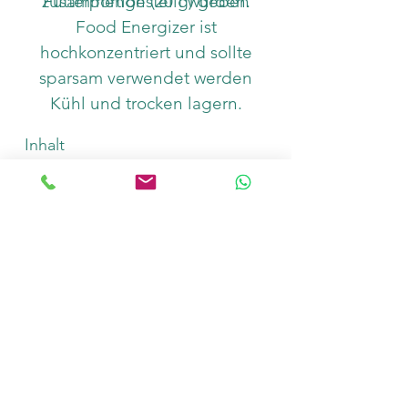
zusammengestellt wurden.
Futterportion (20 g) geben
Food Energizer ist
hochkonzentriert und sollte
sparsam verwendet werden
Kühl und trocken lagern.
Inhalt
Anzahl
In den Warenkorb
Zusammensetzung