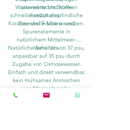
Wasserwerte und können
unerwünschte Stoffe
schneller selbst empfindliche
fernzuhalten.
Korallen und Fische einsetzen.
Essentielle Makro- und
Spurenelemente in
natürlichem Mittelmeer-
Natürliche Salinität von 37 psu,
Verhältnis.
anpassbar auf 35 psu durch
Zugabe von Osmosewasser.
Einfach und direkt verwendbar,
kein mühsames Anmischen
von Meersalz mehr.
Perfekt für Wasserwechsel und
die Neueinrichtung von
Riffaquarien.
Laborgeprüft durch das Fauna
Marin ICP Lab.