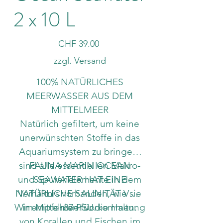
2 x 10 L
Preis
CHF 39.00
zzgl. Versand
100% NATÜRLICHES
MEERWASSER AUS DEM
MITTELMEER
Natürlich gefiltert, um keine
unerwünschten Stoffe in das
Aquariumsystem zu bringen,
sind alle essentiellen Makro-
FAUNA MARIN OCEAN
und Spurenelemente in dem
SEAWATER HAT EINE
NATÜRLICHE SALINITÄT VON
Verhältnis vorhanden, wie sie
Wir empfehlen für die Haltung
im Mittelmeer vorkommen.
37 PSU.
von Korallen und Fischen im