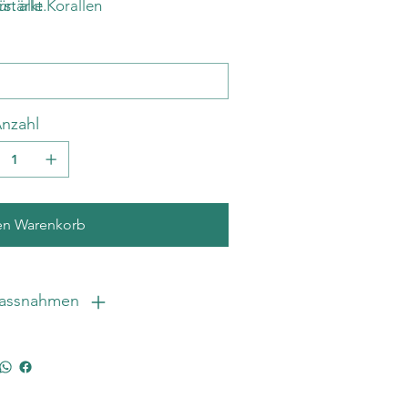
r: alle Korallen
rstärkt.
nzahl
en Warenkorb
massnahmen