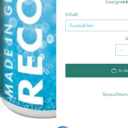
Geeignet fü
ve
Inhalt
A
In d
Vorsichts