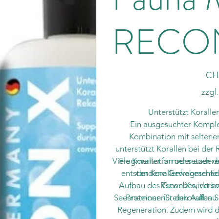
RECO
Preis
CH
zzgl
Unterstützt Koralle
Ein ausgesuchter Komple
Kombination mit seltene
unterstützt Korallen bei de
Viele Korallenfarmer setzen 
Fragmentation oder anderen
entstandene Gewebeschäden
der Korallenfragmente 
Aufbau des Gewebes, versor
Recon X wirkt b
SeeanemonenSteinkorallen S
Proteinen für den Aufbau
Regeneration. Zudem wird d