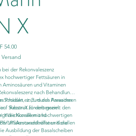
N X
F 54.00
. Versand
n bei der Rekonvaleszenz
x hochwertiger Fettsäuren in
n Aminosäuren und Vitaminen
r Rekonvaleszenz nach Behandlung,
das Produkt ein, um das Anwachsen
 Schäden, z. B. durch Parasiten
. Recon X fördert gezielt den
auf Substrat zu verbessern.
gt die Koralle mit hochwertigen
ei: Weichkorallen und
PS/LPSAzooxanthellaten Korallen
 der Widerstandskräfte und die
ie Ausbildung der Basalscheiben