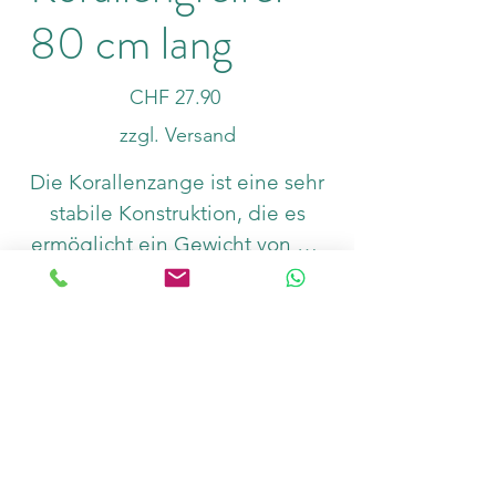
80 cm lang
Preis
CHF 27.90
zzgl. Versand
Die Korallenzange ist eine sehr
stabile Konstruktion, die es
ermöglicht ein Gewicht von bis
zu 2 kg ohne Probleme zu
Anzahl
halten. Die Greiffinger sind
zusätzlich abgepolstert, sodass
auch empfindliche
Steinkorallen versetzt werden
In den Warenkorb
können.