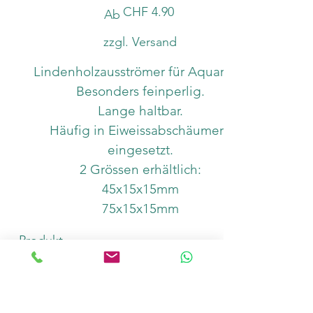
Preis
CHF 4.90
Ab
zzgl. Versand
Lindenholzausströmer für Aquarien.
Besonders feinperlig.
Lange haltbar.
Häufig in Eiweissabschäumern
eingesetzt.
2 Grössen erhältlich:
45x15x15mm
75x15x15mm
Produkt
Anzahl