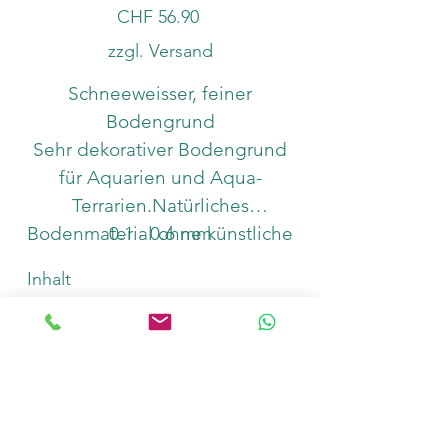
Preis
CHF 56.90
zzgl. Versand
Schneeweisser, feiner
Bodengrund
Sehr dekorativer Bodengrund
für Aquarien und Aqua-
Terrarien.Natürliches
Bodenmaterial ohne künstliche
0.1 - 0.6 mm
Zusätze.Körnung: 0,1 - 0,6 mm.
Inhalt
Für Panzerwelse geeignet.
Optimal in Kombination mit
Aquabasis plus für perfekten
Anzahl
Pflanzenwuchs. Für
Bodenheizkabel eher
ungeeignet.