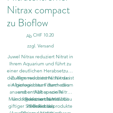
Nitrax compact
zu Bioflow
Preis
CHF 10.20
Ab
zzgl. Versand
Juwel Nitrax reduziert Nitrat in
Ihrem Aquarium und führt zu
einer deutlichen Herabsetzung
des Algenwachstums. Nitrax ist
Zudem reduziert Nitrax das
ein biologisches Filtermedium
Algenwachstum durch den
anaeroben Abbau von Nitrat
und enthält spezielle
Mikroorganismen zum Abbau
und fördert so die Vitalität
- Reduziert Nitrat
giftiger Stoffwechselprodukte
- Fördert das
Ihrer Fische.