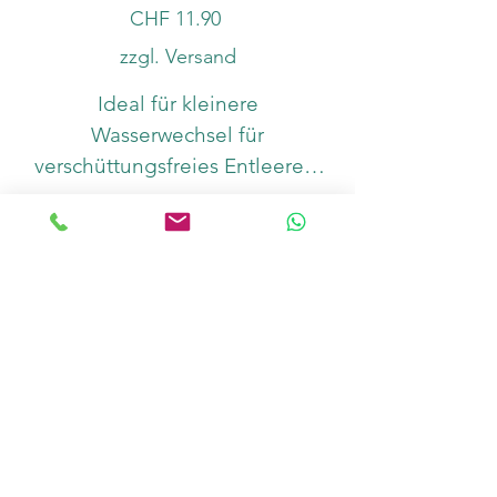
Preis
CHF 11.90
zzgl. Versand
Ideal für kleinere
Wasserwechsel für
verschüttungsfreies Entleeren,
Auffüllen und umfüllen.
Anzahl
In den Warenkorb