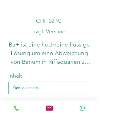
Preis
CHF 22.90
zzgl. Versand
Ba+ ist eine hochreine flüssige
Lösung um eine Abweichung
von Barium in Riffaquarien zu
korrigieren. Es ist designed für
Inhalt
die Nutzung mit unserem
Modern Reef Lab, ICP und IC
Wasseranalysen.
Anzahl
In den Warenkorb