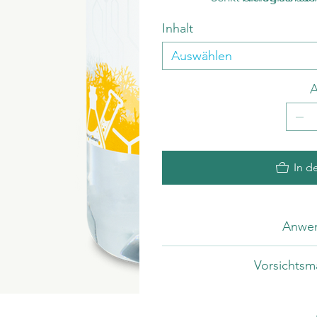
Verbessert das Wachst
Inhalt
A
In d
Anwe
Vorsichts