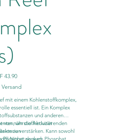
mplex
s)
F 43.90
. Versand
ef mit einem Kohlenstoffkomplex,
olle essentiell ist. Ein Komplex
toffsubstanzen und anderen
tät von nährstoffreduzierenden
nten, um die Aktivität
erien zu verstärken. Kann sowohl
Bakterien
wohl Nitrat als auch Phosphat
ch Phosphat senken.