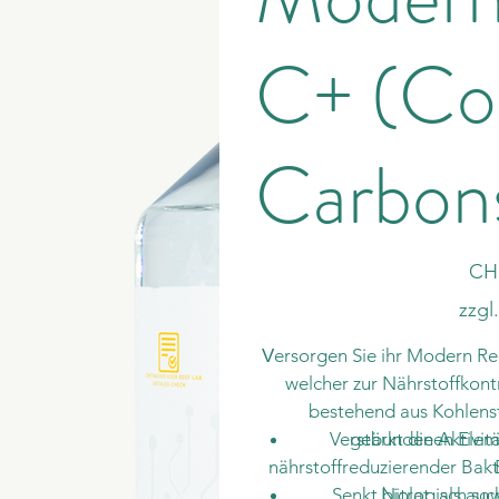
C+ (Co
Carbon
Preis
CH
zzgl
ersorgen Sie ihr Modern Re
V
welcher zur Nährstoffkontr
bestehend aus Kohlens
Verstärkt die Aktivi
gebundenen Eleme
nährstoffreduzierender Bakt
Senkt biologisch so
Nitrat, als au