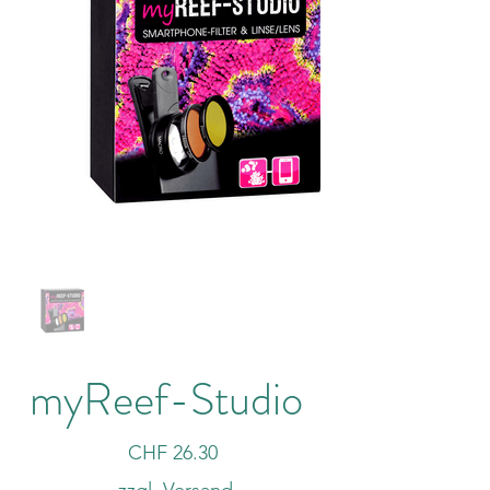
myReef-Studio
Preis
CHF 26.30
zzgl. Versand