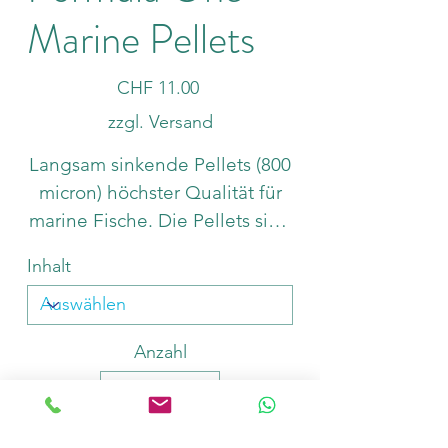
Marine Pellets
Preis
CHF 11.00
zzgl. Versand
Langsam sinkende Pellets (800
micron) höchster Qualität für
marine Fische. Die Pellets sind
reich an anziehenden,
Inhalt
natürlichen Stoffen die sofort
die Akzeptanz des Futters
sicher stellt. Enthält Spirulina
Anzahl
für verstärkte, natürliche
Färbung, Knoblauch zur
Stärkung der Widerstandskraft,
ein hohen Anteil HUFA und ist