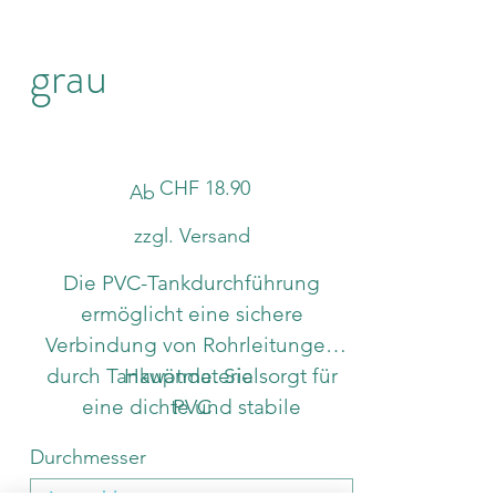
grau
Preis
CHF 18.90
Ab
zzgl. Versand
Die PVC-Tankdurchführung
ermöglicht eine sichere
Verbindung von Rohrleitungen
durch Tankwände. Sie sorgt für
Hauptmaterial
eine dichte und stabile
PVC
Durchführung, ideal für
Durchmesser
Bewässerungs-, Teich- oder