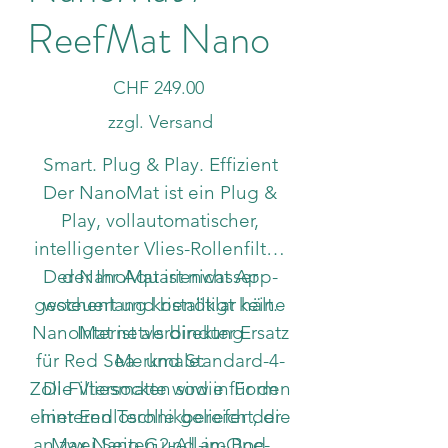
ReefMat Nano
Preis
CHF 249.00
zzgl. Versand
Smart. Plug & Play. Effizient
Der NanoMat ist ein Plug &
Play, vollautomatischer,
intelligenter Vlies-Rollenfilter,
Der NanoMat ist nicht App-
der Ihr Aquarienwasser
gesteuert und benötigt keine
wochenlang kristallklar hält.
NanoMat ist als direkter Ersatz
Internetverbindung
für Red Sea- und Standard-4-
Merkmale:
Zoll-Filtersocken sowie für den
Die Vliesmatte wird in Form
einer Endlosrolle geliefert, die
hinteren Technikbereich der
an zwei Seiten und am Boden
Max Nano G2-All-in-One-