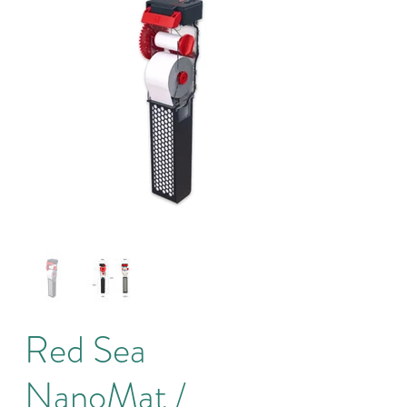
Red Sea
NanoMat /