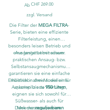
Preis
CHF 269.00
Ab
zzgl. Versand
Die Filter der
MEGA FILTRA
-
Serie, bieten eine effiziente
Filterleistung, einen
besonders leisen Betrieb und
eine lange Lebensdauer.
Ausgestattet mit einem
praktischen Ansaug- bzw.
Selbstansaugmechanismus
garantieren sie eine einfache
Erhältlich in drei Modellen für
Inbetriebnahme sowie eine
Aquarien bis zu
unkomplizierte Wartung.
950 Litern
,
eignen sie sich sowohl für
Süßwasser- als auch für
Dank der
Meerwasseraquarien.
regulierbaren