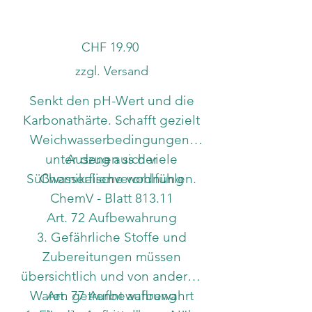
Preis
CHF 19.90
zzgl. Versand
Senkt den pH-Wert und die
Karbonathärte. Schafft gezielt
Weichwasserbedingungen,
unter denen sich viele
Auszug aus der
Süßwasserfische wohlfühlen.
Chemikalienverordnung
ChemV - Blatt 813.11
Art. 72 Aufbewahrung
3. Gefährliche Stoffe und
Zubereitungen müssen
übersichtlich und von anderen
Waren getrennt aufbewahrt
Art. 77 Aufbewahrung