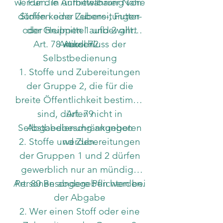
werden. In unmittelbarer Nähe
1. Für die Aufbewahrung von
dürfen keine Lebens-, Futter-
Stoffen oder Zubereitungen
oder Heilmittel aufbewahrt
der Gruppen 1 und 2 gilt
Art. 78 Ausschluss der
Artikel 72.
werden.
Selbstbedienung
1. Stoffe und Zubereitungen
der Gruppe 2, die für die
breite Öffentlichkeit bestimmt
sind, dürfen nicht in
Art. 79
Selbstbedienung angeboten
Abgabebeschränkungen
2. Stoffe und Zubereitungen
werden.
der Gruppen 1 und 2 dürfen
gewerblich nur an mündige
Art. 80 Besondere Pflichten bei
Personen abgegeben werden.
der Abgabe
2. Wer einen Stoff oder eine