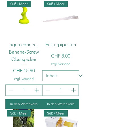
Süß+Meer
Süß+Meer
aqua connect
Futterpipetten
Banana-Screw
Preis
CHF 8.00
Obstspicker
zzgl. Versand
Preis
CHF 15.90
zzgl. Versand
In den Warenkorb
In den Warenkorb
Süß+Meer
Süß+Meer