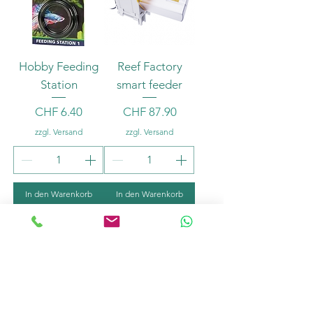
Hobby Feeding
Reef Factory
Station
smart feeder
Preis
Preis
CHF 6.40
CHF 87.90
zzgl. Versand
zzgl. Versand
In den Warenkorb
In den Warenkorb
Süß+Meer
Süß+Meer