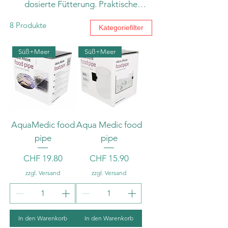
dosierte Fütterung. Praktische
Lösungen für die optimale
8 Produkte
Kategoriefilter
Versorgung Ihrer Aquarienbewohner.
Süß+Meer
Süß+Meer
AquaMedic food
Aqua Medic food
pipe
pipe
Preis
Preis
CHF 19.80
CHF 15.90
zzgl. Versand
zzgl. Versand
In den Warenkorb
In den Warenkorb