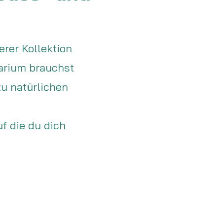
erer Kollektion
uarium brauchst
zu natürlichen
f die du dich